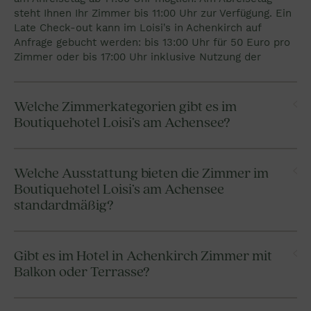
steht Ihnen Ihr Zimmer bis 11:00 Uhr zur Verfügung. Ein
Late Check-out kann im Loisi’s in Achenkirch auf
Anfrage gebucht werden: bis 13:00 Uhr für 50 Euro pro
Zimmer oder bis 17:00 Uhr inklusive Nutzung der
Vitaloase für 120 Euro pro Zimmer.
Welche Zimmerkategorien gibt es im
Boutiquehotel Loisi’s am Achensee?
Im Boutiquehotel Loisi’s am Achensee stehen
verschiedene Zimmerkategorien zur Verfügung,
Welche Ausstattung bieten die Zimmer im
darunter Doppelzimmer, Einzelzimmer und
Boutiquehotel Loisi’s am Achensee
Familienzimmer, die jeweils modern und individuell
standardmäßig?
eingerichtet sind.
Die Zimmer im Boutiquehotel Loisi’s am Achensee sind
standardmäßig ausgestattet mit gemütlicher
Gibt es im Hotel in Achenkirch Zimmer mit
Sitzgelegenheit, Eichenholzboden, Flat-TV,
Balkon oder Terrasse?
kostenlosem High-Speed-WLAN, Kühlschrank und
Safe. Zusätzlich stehen den Gästen im Boutiquehotel
Im Boutiquehotel Loisi’s in Achenkirch verfügen
Loisi’s am Achensee eine Vitaltasche mit Bademantel