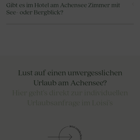
ausgewählte Zimmer über einen Balkon mit Ost-, Süd-
Gibt es im Hotel am Achensee Zimmer mit
und Badeschlapper, ein Badezimmer mit Dusche/WC,
oder Westausrichtung oder über einen direkten Zugang
See- oder Bergblick?
Kosmetikset, Tiroler Steinölprodukte sowie ein
zur Terrasse.
Haartrockner zur Verfügung.
Die Zimmer im Boutiquehotel Loisi’s in Achenkirch
bieten Ausblick auf die umliegende Natur und auf die
Tiroler Bergwelt. Ein direkter Blick auf den Achensee
wird im Loisi’s am Achensee nicht angeboten.
Lust auf einen unvergesslichen
Urlaub am Achensee?
Hier geht's direkt zur individuellen
Urlaubsanfrage im Loisi's