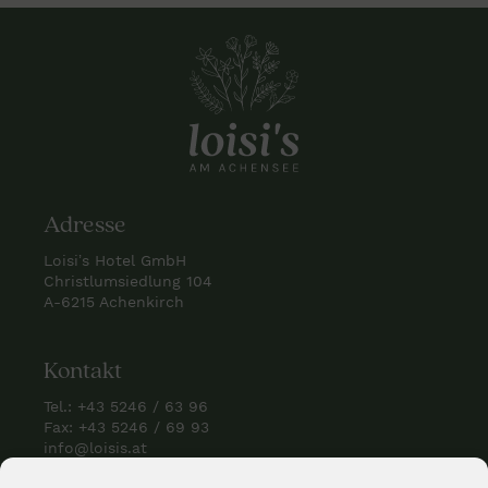
Adresse
Loisi’s Hotel GmbH
Christlumsiedlung 104
A-6215 Achenkirch
Kontakt
Tel.:
+43 5246 / 63 96
Fax: +43 5246 / 69 93
info@loisis.at