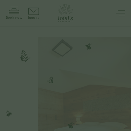
Book now
Inquiry