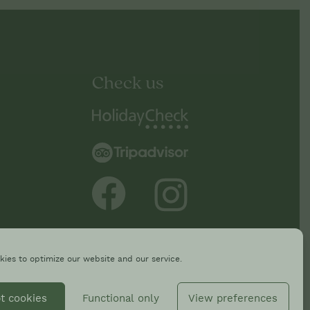
Check us
ies to optimize our website and our service.
t cookies
Functional only
View preferences