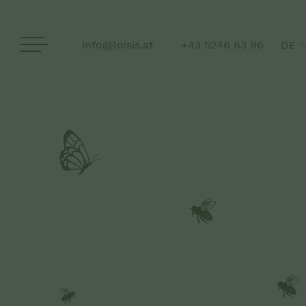
info@loisis.at
+43 5246 63 96
DE
EN