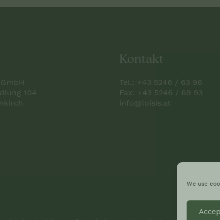
Kontakt
el GmbH
Tel.:
+43 5246 / 63 96
edlung 104
Fax: +43 5246 / 69 93
nkirch
info@loisis.at
We use cook
Accep