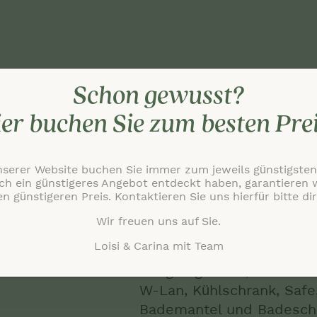
Schon gewusst?
er buchen Sie zum besten Pre
nserer Website buchen Sie immer zum jeweils günstigsten 
ch ein günstigeres Angebot entdeckt haben, garantieren
en günstigeren Preis. Kontaktieren Sie uns hierfür bitte dir
Wir freuen uns auf Sie.
Blick zum Innenhof oder 
Loisi & Carina mit Team
Zimmer ausgestattet mit
Sitzgelegenheit, 50 Zoll 
W-Lan, Kühlschrank, Safe, 
Bademantel und Badesch