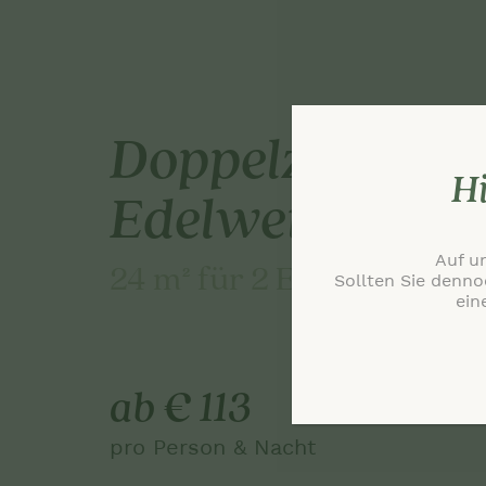
Doppelzimmer
Hi
Edelweiss
Auf u
24 m² für 2 Erwachsene
Sollten Sie denno
ein
ab € 113
pro Person & Nacht