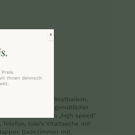
X
is.
Preis.
 wir Ihnen dennoch
ekt.
Wald, Nord- oder Westbalkon,
 Eichenholzboden, gemütlicher
Flat TV, kostenlosem „high speed“
Telefon, loisi’s Vitaltasche mit
lapper, Badezimmer mit